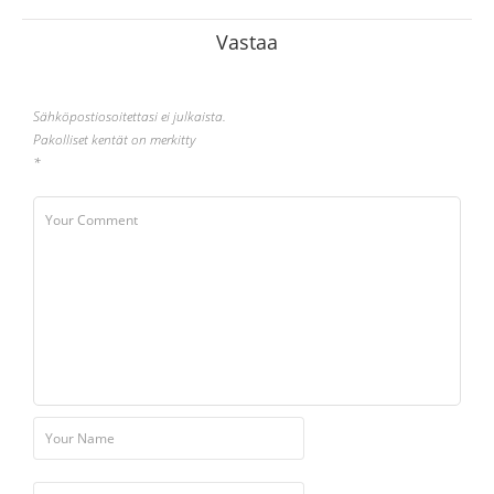
Vastaa
Sähköpostiosoitettasi ei julkaista.
Pakolliset kentät on merkitty
*