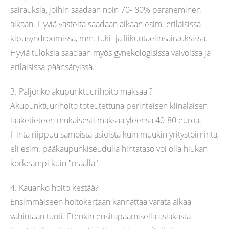
sairauksia, joihin saadaan noin 70- 80% paraneminen
aikaan. Hyviä vasteita saadaan aikaan esim. erilaisissa
kipusyndroomissa, mm. tuki- ja liikuntaelinsairauksissa.
Hyviä tuloksia saadaan myös gynekologisissa vaivoissa ja
erilaisissa päänsäryissä.
3. Paljonko akupunktuurihoito maksaa ?
Akupunktuurihoito toteutettuna perinteisen kiinalaisen
lääketieteen mukaisesti maksaa yleensä 40-80 euroa.
Hinta riippuu samoista asioista kuin muukin yritystoiminta,
eli esim. pääkaupunkiseudulla hintataso voi olla hiukan
korkeampi kuin "maalla".
4. Kauanko hoito kestää?
Ensimmäiseen hoitokertaan kannattaa varata aikaa
vähintään tunti. Etenkin ensitapaamisella asiakasta