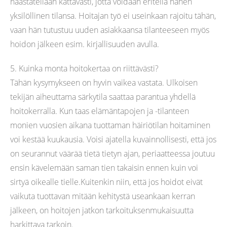
haastatellaan kattavasti, jotta voidaan eritellä hänen
yksilöllinen tilansa. Hoitajan työ ei useinkaan rajoitu tähän,
vaan hän tutustuu uuden asiakkaansa tilanteeseen myös
hoidon jälkeen esim. kirjallisuuden avulla.
5. Kuinka monta hoitokertaa on riittävästi?
Tähän kysymykseen on hyvin vaikea vastata. Ulkoisen
tekijän aiheuttama särkytila saattaa parantua yhdellä
hoitokerralla. Kun taas elämäntapojen ja -tilanteen
monien vuosien aikana tuottaman häiriötilan hoitaminen
voi kestää kuukausia. Voisi ajatella kuvainnollisesti, että jos
on seurannut väärää tietä tietyn ajan, periaatteessa joutuu
ensin kävelemään saman tien takaisin ennen kuin voi
sirtyä oikealle tielle.Kuitenkin niin, että jos hoidot eivät
vaikuta tuottavan mitään kehitystä useankaan kerran
jälkeen, on hoitojen jatkon tarkoituksenmukaisuutta
harkittava tarkoin.