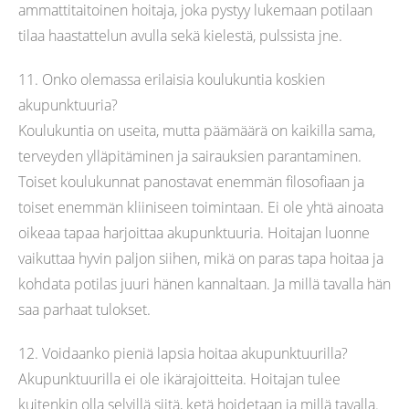
ammattitaitoinen hoitaja, joka pystyy lukemaan potilaan
tilaa haastattelun avulla sekä kielestä, pulssista jne.
11. Onko olemassa erilaisia koulukuntia koskien
akupunktuuria?
Koulukuntia on useita, mutta päämäärä on kaikilla sama,
terveyden ylläpitäminen ja sairauksien parantaminen.
Toiset koulukunnat panostavat enemmän filosofiaan ja
toiset enemmän kliiniseen toimintaan. Ei ole yhtä ainoata
oikeaa tapaa harjoittaa akupunktuuria. Hoitajan luonne
vaikuttaa hyvin paljon siihen, mikä on paras tapa hoitaa ja
kohdata potilas juuri hänen kannaltaan. Ja millä tavalla hän
saa parhaat tulokset.
12. Voidaanko pieniä lapsia hoitaa akupunktuurilla?
Akupunktuurilla ei ole ikärajoitteita. Hoitajan tulee
kuitenkin olla selvillä siitä, ketä hoidetaan ja millä tavalla.