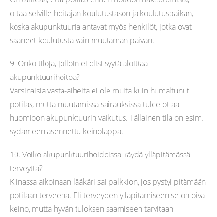
ottaa selville hoitajan koulutustason ja koulutuspaikan,
koska akupunktuuria antavat myös henkilöt, jotka ovat
saaneet koulutusta vain muutaman päivän.
9. Onko tiloja, jolloin ei olisi syytä aloittaa
akupunktuurihoitoa?
Varsinaisia vasta-aiheita ei ole muita kuin humaltunut
potilas, mutta muutamissa sairauksissa tulee ottaa
huomioon akupunktuurin vaikutus. Tällainen tila on esim.
sydämeen asennettu keinoläppä.
10. Voiko akupunktuurihoidoissa käydä ylläpitämässä
terveyttä?
Kiinassa aikoinaan lääkäri sai palkkion, jos pystyi pitämään
potilaan terveenä. Eli terveyden ylläpitämiseen se on oiva
keino, mutta hyvän tuloksen saamiseen tarvitaan