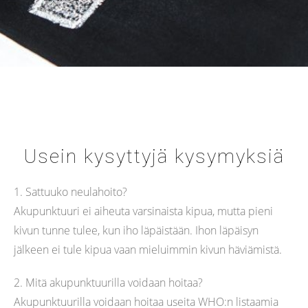
Usein kysyttyjä kysymyksiä
1. Sattuuko neulahoito?
Akupunktuuri ei aiheuta varsinaista kipua, mutta pieni
kivun tunne tulee, kun iho läpäistään. Ihon läpäisyn
jälkeen ei tule kipua vaan mieluimmin kivun häviämistä.
2. Mitä akupunktuurilla voidaan hoitaa?
Akupunktuurilla voidaan hoitaa useita WHO:n listaamia