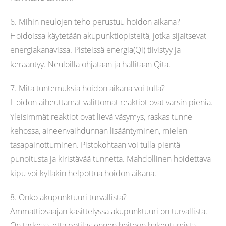
6. Mihin neulojen teho perustuu hoidon aikana?
Hoidoissa käytetään akupunktiopisteitä, jotka sijaitsevat
energiakanavissa. Pisteissä energia(Qi) tiivistyy ja
kerääntyy. Neuloilla ohjataan ja hallitaan Qitä.
7. Mitä tuntemuksia hoidon aikana voi tulla?
Hoidon aiheuttamat välittömät reaktiot ovat varsin pieniä.
Yleisimmät reaktiot ovat lievä väsymys, raskas tunne
kehossa, aineenvaihdunnan lisääntyminen, mielen
tasapainottuminen. Pistokohtaan voi tulla pientä
punoitusta ja kiristävää tunnetta. Mahdollinen hoidettava
kipu voi kylläkin helpottua hoidon aikana.
8. Onko akupunktuuri turvallista?
Ammattiosaajan käsittelyssä akupunktuuri on turvallista.
On tärkeää, että potilas ennen hoitoon hakeutumista,