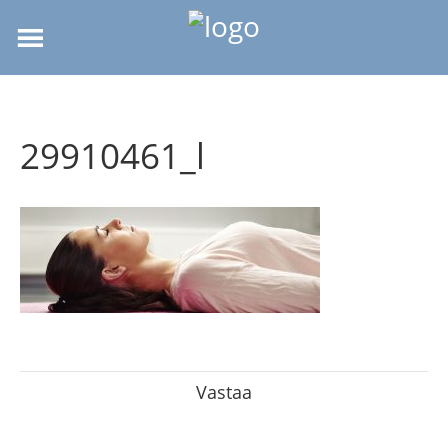
29910461_l
Vastaa