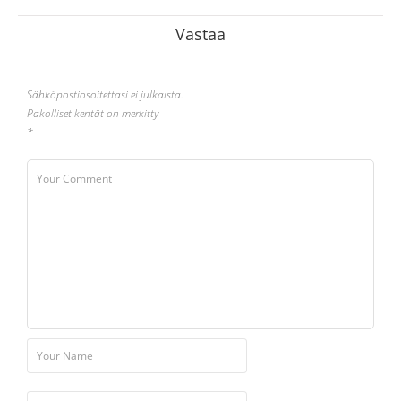
Vastaa
Sähköpostiosoitettasi ei julkaista.
Pakolliset kentät on merkitty
*