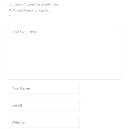
Sähköpostiosoitettasi ei julkaista.
Pakolliset kentät on merkitty
*