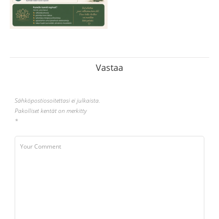
Vastaa
Sähköpostiosoitettasi ei julkaista.
Pakolliset kentät on merkitty
*