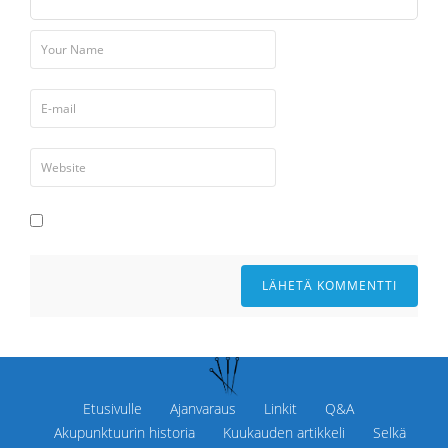
Etusivulle
Ajanvaraus
Linkit
Q&A
Akupunktuurin historia
Kuukauden artikkeli
Selkä