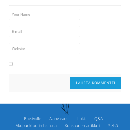
Etusivulle
Ajanvaraus
Linkit
Q&A
Akupunktuurin historia
Kuukauden artikkeli
Selkä