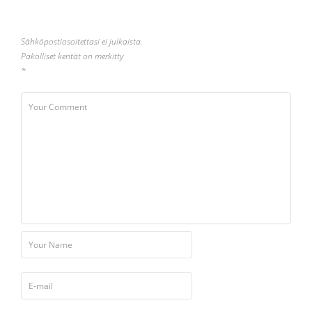
Sähköpostiosoitettasi ei julkaista.
Pakolliset kentät on merkitty
*