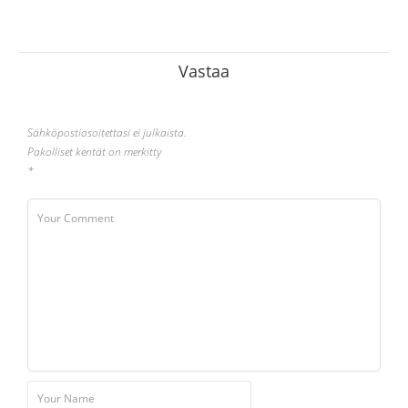
Vastaa
Sähköpostiosoitettasi ei julkaista.
Pakolliset kentät on merkitty
*