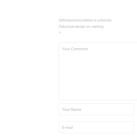
Sähköpostiosoitettasi ei julkaista.
Pakolliset kentät on merkitty
*