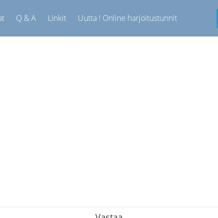
at
Q & A
Linkit
Uutta ! Online harjoitustunnit
Vastaa