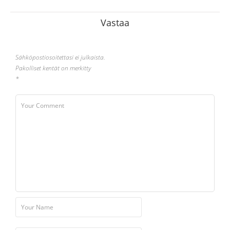
Vastaa
Sähköpostiosoitettasi ei julkaista.
Pakolliset kentät on merkitty
*