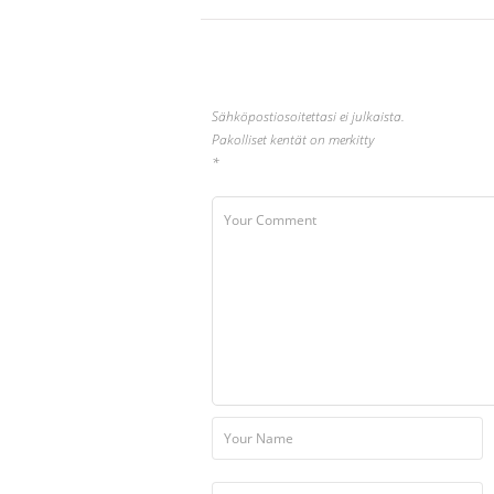
Sähköpostiosoitettasi ei julkaista.
Pakolliset kentät on merkitty
*