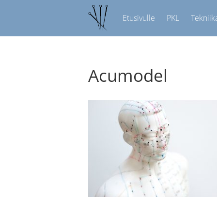
Etusivulle
PKL
Tekniik
Acumodel