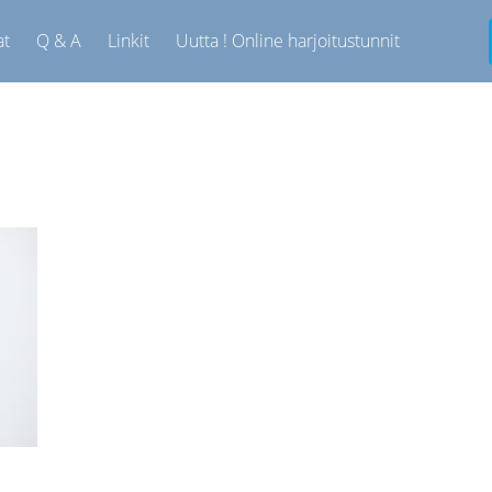
at
Q & A
Linkit
Uutta ! Online harjoitustunnit