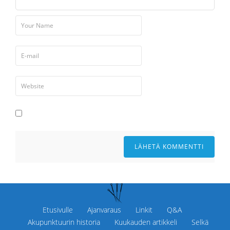
Etusivulle
Ajanvaraus
Linkit
Q&A
Akupunktuurin historia
Kuukauden artikkeli
Selkä