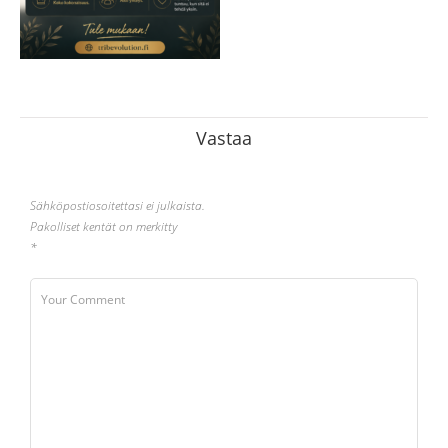
Vastaa
Sähköpostiosoitettasi ei julkaista.
Pakolliset kentät on merkitty
*