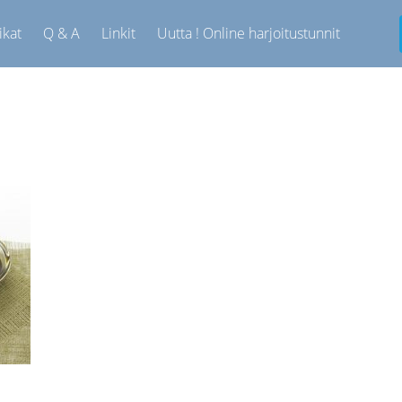
ikat
Q & A
Linkit
Uutta ! Online harjoitustunnit