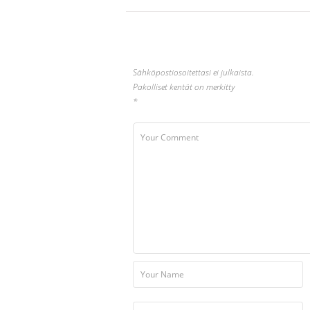
Sähköpostiosoitettasi ei julkaista.
Pakolliset kentät on merkitty
*