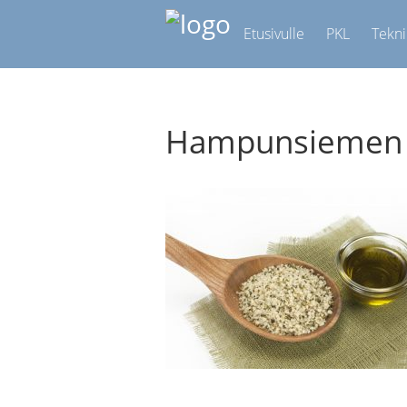
Etusivulle
PKL
Tekni
Hampunsiemen