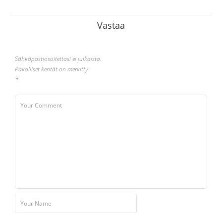
Vastaa
Sähköpostiosoitettasi ei julkaista.
Pakolliset kentät on merkitty
*