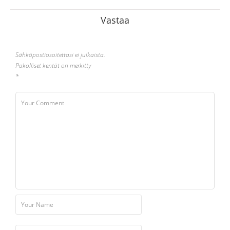
Vastaa
Sähköpostiosoitettasi ei julkaista.
Pakolliset kentät on merkitty
*